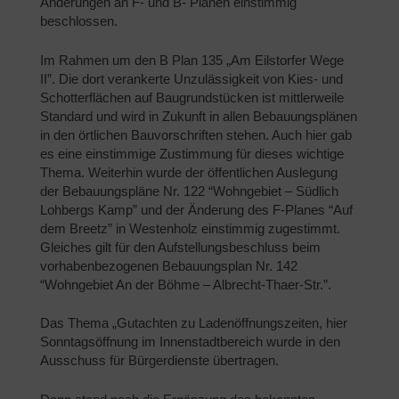
Änderungen an F- und B- Plänen einstimmig
beschlossen.
Im Rahmen um den B Plan 135 „Am Eilstorfer Wege
II”. Die dort verankerte Unzulässigkeit von Kies- und
Schotterflächen auf Baugrundstücken ist mittlerweile
Standard und wird in Zukunft in allen Bebauungsplänen
in den örtlichen Bauvorschriften stehen. Auch hier gab
es eine einstimmige Zustimmung für dieses wichtige
Thema. Weiterhin wurde der öffentlichen Auslegung
der Bebauungspläne Nr. 122 “Wohngebiet – Südlich
Lohbergs Kamp” und der Änderung des F-Planes “Auf
dem Breetz” in Westenholz einstimmig zugestimmt.
Gleiches gilt für den Aufstellungsbeschluss beim
vorhabenbezogenen Bebauungsplan Nr. 142
“Wohngebiet An der Böhme – Albrecht-Thaer-Str.”.
Das Thema „Gutachten zu Ladenöffnungszeiten, hier
Sonntagsöffnung im Innenstadtbereich wurde in den
Ausschuss für Bürgerdienste übertragen.