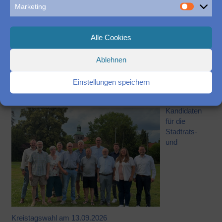
Marketing
25
26
27
28
29
30
31
Alle Cookies
Suchen
Ablehnen
nach:
Einstellungen speichern
Das könnte Sie auch interessieren:
Kandidaten
für die
Stadtrats-
und
Kreistagswahl am 13.09.2026