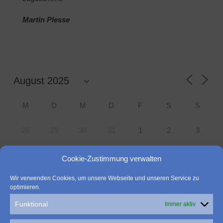
Martin Plesse
M
D
M
D
F
S
S
28
29
30
31
1
2
3
Cookie-Zustimmung verwalten
4
5
7
8
9
10
6
Wir verwenden Cookies, um unsere Webseite und unseren Service zu
11
12
13
14
15
16
17
optimieren.
Funktional
Immer aktiv
18
19
20
21
22
23
24