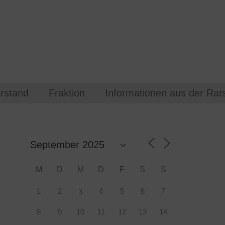
rstand
Fraktion
Informationen aus der Rats
M
D
M
D
F
S
S
1
2
4
5
6
7
3
8
9
10
11
12
13
14