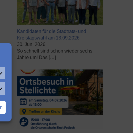
Kandidaten für die Stadtrats- und
Kreistagswahl am 13.09.2026
30. Juni 2026
So schnell sind schon wieder sechs
Jahre um! Das
[…]
rn