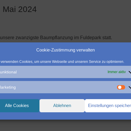
 Mai 2024
s unsere zwanzigste Baumpflanzung im Fuldepark statt.
Cookie-Zustimmung verwalten
um für den Verein Kinderhilfe Kovel / Wolynien e.V.
 verwenden Cookies, um unsere Webseite und unseren Service zu optimieren.
ehlbeere”.
unktional
Immer aktiv
!
arketing
Alle Cookies
Ablehnen
Einstellungen speiche