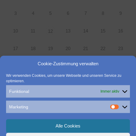
3
4
5
6
7
8
9
10
11
13
14
15
16
12
17
18
19
20
21
22
23
Cookie-Zustimmung verwalten
24
25
26
27
28
29
30
Wir verwenden Cookies, um unsere Webseite und unseren Service zu
optimieren.
31
1
2
3
4
5
6
Funktional
Immer aktiv
Suchen
Marketing
nach:
Alle Cookies
Das könnte Sie auch interessieren: