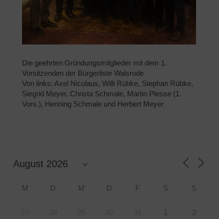
Die geehrten Gründungsmitglieder mit dem 1.
Vorsitzenden der Bürgerliste Walsrode
Von links: Axel Nicolaus, Willi Rübke, Stephan Rübke,
Siegrid Meyer, Christa Schmale, Martin Plesse (1.
Vors.), Henning Schmale und Herbert Meyer
M
D
M
D
F
S
S
27
28
29
30
31
1
2