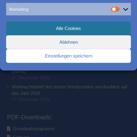
Aktuelle Beiträge:
Marketing
Kandidaten für die Stadtrats- und Kreistagswahl am
13.09.2026
30. Juni 2026
Alle Cookies
Ortsbesuch in Stellichte am Samstag, 4. Juli 2026
30. Juni 2026
Ablehnen
Palliativstation zu Gast bei der Bürgerliste
Einstellungen speichern
16. Mai 2026
Weihnachtsspende der Bürgerliste Walsrode für das Forum
Bomlitz
27. Dezember 2025
Weihnachtsbrief des ersten Vorsitzenden und Ausblick auf
das Jahr 2026
27. Dezember 2025
PDF-Downloads:
Grundsatzprogramm