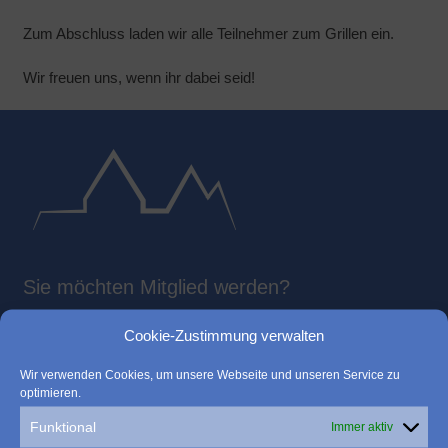
Zum Abschluss laden wir alle Teilnehmer zum Grillen ein.
Wir freuen uns, wenn ihr dabei seid!
Sie möchten Mitglied werden?
Hier finden Sie die Beitrittserklärung der Bürgerliste Walsrode
Cookie-Zustimmung verwalten
als PDF-Datei zum Downloaden:
Wir verwenden Cookies, um unsere Webseite und unseren Service zu
optimieren.
Beitrittserklärung-Formular
Funktional
Immer aktiv