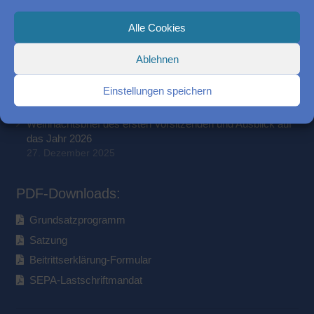
Ortsbesuch in Stellichte am Samstag, 4. Juli 2026
30. Juni 2026
Alle Cookies
Palliativstation zu Gast bei der Bürgerliste
16. Mai 2026
Ablehnen
Weihnachtsspende der Bürgerliste Walsrode für das Forum
Bomlitz
Einstellungen speichern
27. Dezember 2025
Weihnachtsbrief des ersten Vorsitzenden und Ausblick auf
das Jahr 2026
27. Dezember 2025
PDF-Downloads:
Grundsatzprogramm
Satzung
Beitrittserklärung-Formular
SEPA-Lastschriftmandat